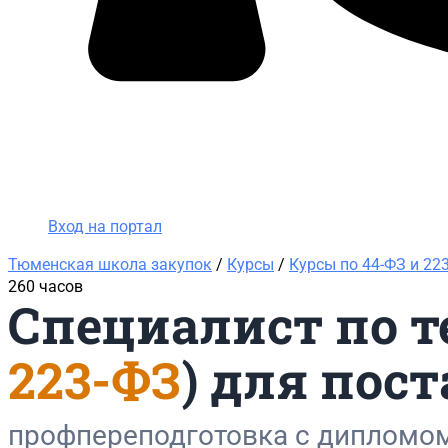
Вход на портал
8 (800) 200-24-26
Вход на портал
Тюменская школа закупок
/
Курсы
/
Курсы по 44-ФЗ и 22
260 часов
Специалист по те
223-ФЗ
) для пос
профпереподготовка с дипломо