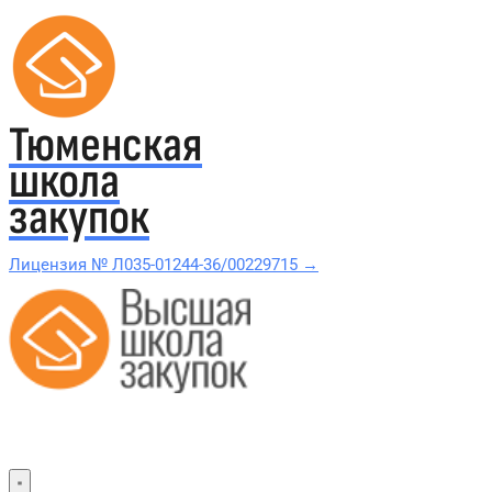
Тюменская
школа
закупок
Лицензия № Л035-01244-36/00229715 →
Проверить в реестре Рособрнадзора →
Все курсы 44-ФЗ и 223-ФЗ
Курсы по 44-ФЗ
Курсы по 223-ФЗ