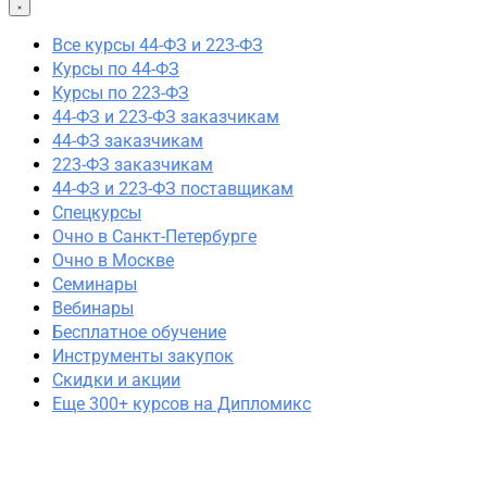
44-ФЗ и 223-ФЗ заказчикам
44-ФЗ заказчикам
Все курсы 44-ФЗ и 223-ФЗ
223-ФЗ заказчикам
Курсы по 44-ФЗ
44-ФЗ и 223-ФЗ поставщикам
Курсы по 223-ФЗ
Очно в Москве
44-ФЗ и 223-ФЗ заказчикам
Очно в Санкт-Петербурге
44-ФЗ заказчикам
Семинары
223-ФЗ заказчикам
Вебинары
44-ФЗ и 223-ФЗ поставщикам
Спецкурсы
Спецкурсы
Очно в Санкт-Петербурге
Скидки и акции
Очно в Москве
Семинары
Вебинары
Бесплатное обучение
Инструменты закупок
Скидки и акции
Еще 300+ курсов на Дипломикс