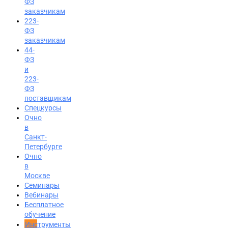
ФЗ
заказчикам
223-
ФЗ
заказчикам
44-
ФЗ
и
223-
ФЗ
поставщикам
Спецкурсы
Очно
в
Санкт-
Петербурге
Очно
в
Москве
Семинары
Вход на портал
Вебинары
Бесплатное
8 (800) 200-24-26
обучение
Инструменты