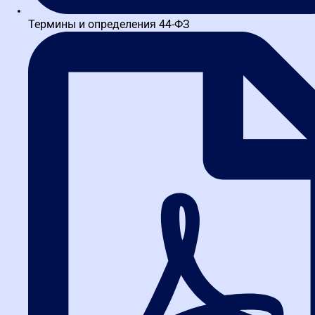
Инструменты закупок
Повышение квалификации
Профпереподготовка
Еще 300+ курсов на Дипломикс
Более 300 учебных курсов на нашем новом проекте
Дипломикс
Сведения об образовательной организации
Лицензия на ведение образовательной деятельности
Проверка образовательного документа в ФИС ФРДО
Демо-курс программы обучения по закупкам
Благодарности клиентов
Помощь заказчику
Политика в отношении обработки персональных данных