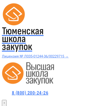
Тюменская
школа
закупок
Лицензия № Л035-01244-36/00229715 →
Проверить в реестре Рособрнадзора →
Все курсы 44-ФЗ и 223-ФЗ
8 (800) 200-24-26
Курсы по 44-ФЗ
Курсы по 223-ФЗ
44-ФЗ и 223-ФЗ заказчикам