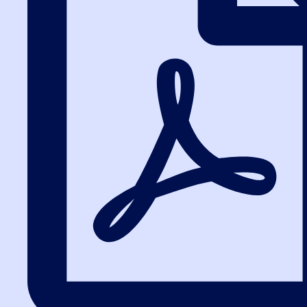
8 (800) 200-24-26
ПН-ЧТ с 8:30 до 18:30 (МСК)
ПТ с 8:30 до 17:00 (МСК)
Все курсы 44-ФЗ и 223-ФЗ
Курсы по 44-ФЗ
Курсы по 223-ФЗ
44-ФЗ и 223-ФЗ заказчикам
44-ФЗ заказчикам
223-ФЗ заказчикам
44-ФЗ и 223-ФЗ поставщикам
Бесплатное обучение
Очно в Москве
Очно в Санкт-Петербурге
Обучение с нуля
Оплата и доставка
Тренажер ЕИС
Журнал госзакупок