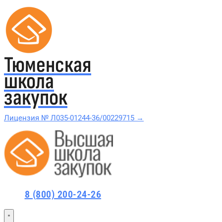
Тюменская
школа
закупок
Лицензия № Л035-01244-36/00229715 →
Проверить в реестре Рособрнадзора →
Все курсы 44-ФЗ и 223-ФЗ
8 (800) 200-24-26
Курсы по 44-ФЗ
Курсы по 223-ФЗ
44-ФЗ и 223-ФЗ заказчикам