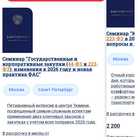
Семинар “К
223-ФЗ
в 20
вопросы и 
Семинар “Государственные и
Москва
корпоративные закупки (
44-ФЗ
и
223-
ФЗ
): изменения в 2026 году и новая
практика ФАС”
Очный курс 
дня, которы
работающие 
Москва
Санкт-Петербург
комфортных 
– рядом с ме
транспортну
Пятидневный интенсив в центре Тюмени,
посвященный самым сложным аспектам
В рассрочку в 
применения двух ключевых законов о
закупках с учетом всех поправок 2026 года.
2 200
В рассрочку в месяц от
Для граждан с