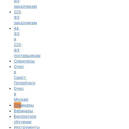
ФЗ
заказчикам
223-
ФЗ
заказчикам
44-
ФЗ
и
223-
ФЗ
поставщикам
Спецкурсы
Очно
в
Санкт-
Петербурге
Очно
в
Москве
Семинары
Вход на портал
Вебинары
Бесплатное
8 (800) 200-24-26
обучение
Инструменты