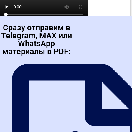
Чурсина Ирина
«Курс помог перейти с рядовой позиции на уровень
ведущего эксперта. Теперь консультирую коллег и
спокойно работаю с любыми закупками — и по 44-ФЗ, и
по 223-ФЗ.»
Обучалась на курсе
Эксперт Про в сфере закупок (44-ФЗ,
223-ФЗ)
Сразу отправим в
Telegram, MAX или
WhatsApp
материалы в PDF: