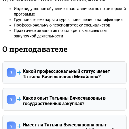
Индивидуальное обучение и наставничество по авторской
программе
Групповые семинары и курсы повышения квалификации
Профессиональную переподготовку специалистов
Практические занятия по конкретным аспектам
закупочной деятельности
О преподавателе
Какой профессиональный статус имеет
?
Татьяна Вячеславовна Михайлова?
Татьяна Вячеславовна является Советником
государственной гражданской службы Российской
Федерации 3 класса. Она имеет опыт работы юристом в
Каков опыт Татьяны Вячеславовны в
?
различных государственных структурах, включая
государственных закупках?
Федеральную миграционную службу (УФМС по Калужской
С 2005 по 2016 год Татьяна Вячеславовна работала в сфере
области), Отдел вневедомственной охраны при
госзакупок на стороне заказчика федерального уровня — в
Балашовском ГОВД и Управление сельского хозяйства
Управлении Россельхознадзора по Калужской области.
Балашовского района. Ее профессиональный путь
Имеет ли Татьяна Вячеславовна опыт
?