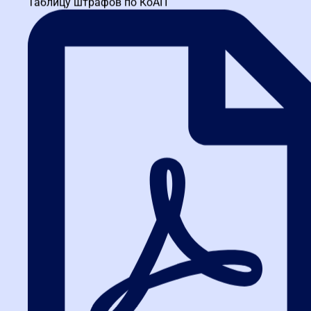
Таблицу штрафов по КоАП
Тюменская школа закупок
ИНН 3664229682 КПП 366401001 ОГРН 1173600010121
ул. Герцена, д. 72, Тюмень