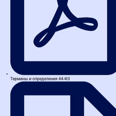
платные ящики на
Видеоин
Госуслугах: новые правила
заявку 
для поставщиков по 44-ФЗ
торгово
Тендер
За последнюю неделю в сфере госзакупок
произошло сразу несколько значимых событий,
которые напрямую влияют на работу
поставщиков по 44-ФЗ. Приняты...
Термины и определения 44-ФЗ