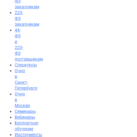
ФЗ
заказчикам
223-
ФЗ
заказчикам
44-
ФЗ
и
223-
ФЗ
поставщикам
Спецкурсы
Очно
в
Санкт-
Петербурге
Очно
в
Москве
Семинары
Вход на портал
Вебинары
Бесплатное
8 (800) 200-24-26
обучение
Инструменты