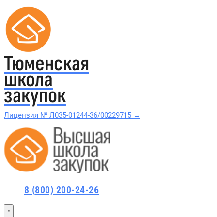
Тюменская
школа
закупок
Лицензия № Л035-01244-36/00229715 →
Проверить в реестре Рособрнадзора →
Все курсы 44-ФЗ и 223-ФЗ
8 (800) 200-24-26
Курсы по 44-ФЗ
Курсы по 223-ФЗ
44-ФЗ и 223-ФЗ заказчикам