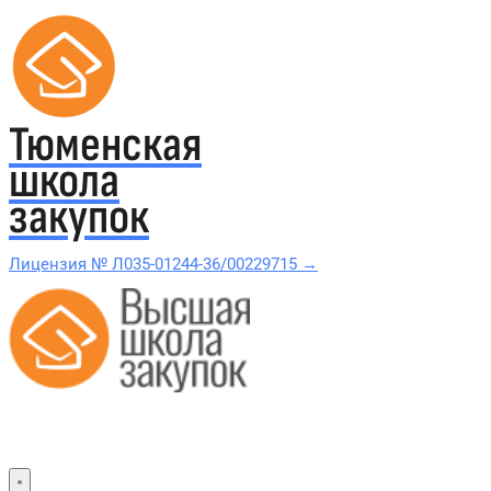
Тюменская
школа
закупок
Лицензия № Л035-01244-36/00229715 →
Проверить в реестре Рособрнадзора →
Все курсы 44-ФЗ и 223-ФЗ
Курсы по 44-ФЗ
Курсы по 223-ФЗ