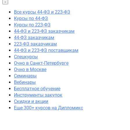
44-ФЗ и 223-ФЗ заказчикам
44-ФЗ заказчикам
Все курсы 44-ФЗ и 223-ФЗ
223-ФЗ заказчикам
Курсы по 44-ФЗ
44-ФЗ и 223-ФЗ поставщикам
Курсы по 223-ФЗ
Очно в Москве
44-ФЗ и 223-ФЗ заказчикам
Очно в Санкт-Петербурге
44-ФЗ заказчикам
Семинары
223-ФЗ заказчикам
Вебинары
44-ФЗ и 223-ФЗ поставщикам
Спецкурсы
Спецкурсы
Очно в Санкт-Петербурге
Скидки и акции
Очно в Москве
Семинары
Вебинары
Бесплатное обучение
Инструменты закупок
Скидки и акции
Еще 300+ курсов на Дипломикс