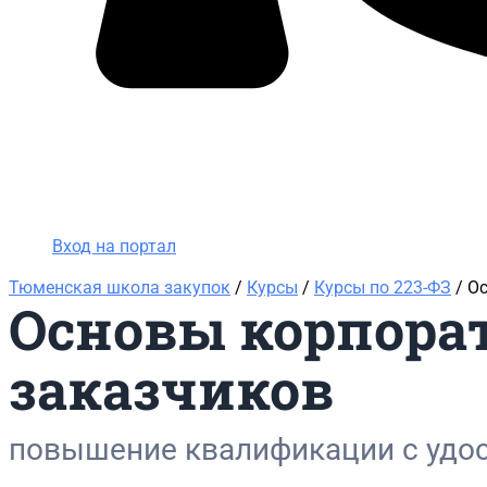
Вход на портал
8 (800) 200-24-26
Вход на портал
Тюменская школа закупок
/
Курсы
/
Курсы по 223-ФЗ
/ О
Основы корпора
заказчиков
повышение квалификации с удо