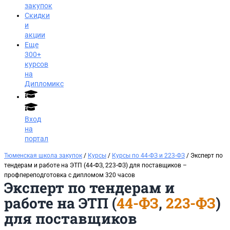
закупок
Скидки
и
акции
Еще
300+
курсов
на
Дипломикс
Вход
на
портал
Тюменская школа закупок
/
Курсы
/
Курсы по 44-ФЗ и 223-ФЗ
/ Эксперт по
тендерам и работе на ЭТП (44-ФЗ, 223-ФЗ) для поставщиков​ –
профпереподготовка с дипломом 320 часов
Эксперт по тендерам и
работе на ЭТП (
44-ФЗ
,
223-ФЗ
)
для поставщиков
Заказать звонок