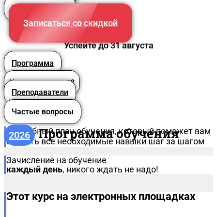
Преподаватели
Записаться со скидкой
Успейте до 31 августа
Программа
Что вы получите?
Преподаватели
Частые вопросы
Программа обучения
Подробный план обучения, который поможет вам
2026
освоить все необходимые навыки шаг за шагом
Зачисление на обучение
каждый день
, никого ждать не надо!
Этот курс на электронных площадках