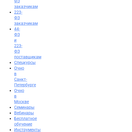
ФЗ
заказчикам
223-
ФЗ
заказчикам
44-
ФЗ
и
223-
ФЗ
поставщикам
Спецкурсы
Очно
в
Санкт-
Петербурге
Очно
в
Москве
Семинары
Вход на портал
Вебинары
Бесплатное
8 (800) 200-24-26
обучение
Инструменты