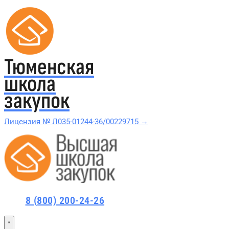
Тюменская
школа
закупок
Лицензия № Л035-01244-36/00229715 →
Проверить в реестре Рособрнадзора →
Все курсы 44-ФЗ и 223-ФЗ
8 (800) 200-24-26
Курсы по 44-ФЗ
Курсы по 223-ФЗ
44-ФЗ и 223-ФЗ заказчикам