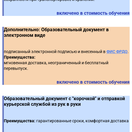
Росэлторг)
🔥 Практический кейс (видеоинструкция):
18
включено в стоимость обучения
Размещение УПД в ЕИС
🔥 Практический кейс (видеоинструкция):
Подписание контракта на ЭТП (РТС-Тендер, ТЭК-Торг,
5
🔥 Практическое задание с использованием
ЗаказРФ)
Дополнительно: Образовательный документ в
19
Тренажера ЕИС*: Электронное актирование
электронном виде
🔥 Практический кейс (видеоинструкция):
Направление протокола разногласий на ЭТП (РТС-
6
Тендер, Росэлторг, ТЭК-Торг, ЗаказРФ)
подписанный электронной подписью и внесенный в
ФИС ФРДО
.
Преимущества:
мгновенная доставка, неограниченный и бесплатный
🔥 Практический кейс (видеоинструкция):
перевыпуск.
Подписание контракта на ЭТП (РТС-Тендер,ТЭК-Торг,
7
ЗаказРФ)
включено в стоимость обучения
Образовательный документ с "корочкой" и отправкой
курьерской службой из рук в руки
Преимущества:
гарантированные сроки, комфортная доставка