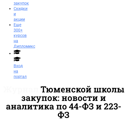
закупок
Скидки
и
акции
Еще
300+
курсов
на
Дипломикс
Вход
на
портал
Журнал
Тюменской школы
закупок: новости и
аналитика по 44-ФЗ и 223-
ФЗ
Заказать звонок