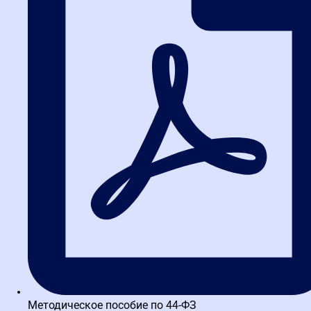
Порядок приемки товаров, работ, услуг
Нарушения порядка приемки по 44-ФЗ ведут к спорам с
поставщиком. Разбор сроков и алгоритма действий по
инструкциям П-6 и П-7...
Приемка товара, работы, услуги
Приемка товара по 44-ФЗ: комплекс прав и обязанностей
сторон. Разбор оснований для отказа и практики ФАС в 2026
году. Читайте...