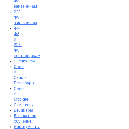
ФЗ
заказчикам
223-
ФЗ
заказчикам
44-
ФЗ
и
223-
ФЗ
поставщикам
Спецкурсы
Очно
в
Санкт-
Петербурге
Очно
в
Москве
Семинары
Вход на портал
Вебинары
Бесплатное
8 (800) 200-24-26
обучение
Инструменты