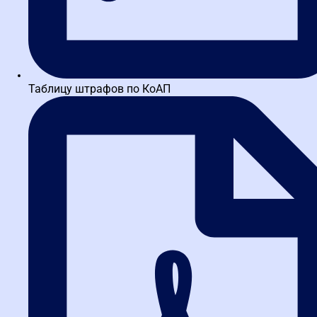
Документы, подтверждающие страну
происхождения товара
Определение страны происхождения товара по 44-ФЗ требует
подтверждения декларацией или сертификатом. Анализ
практики ФАС и рисков некорректного оформления в ЕИС...
Оформление акта выполненных работ,
оказанных услуг
Акт выполненных работ в контрактной системе 44-ФЗ —