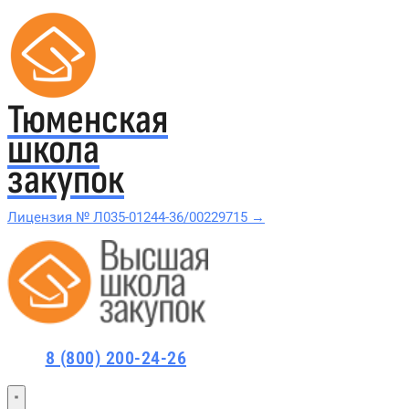
Тюменская
школа
закупок
Лицензия № Л035-01244-36/00229715 →
Проверить в реестре Рособрнадзора →
Все курсы 44-ФЗ и 223-ФЗ
8 (800) 200-24-26
Курсы по 44-ФЗ
Курсы по 223-ФЗ
44-ФЗ и 223-ФЗ заказчикам