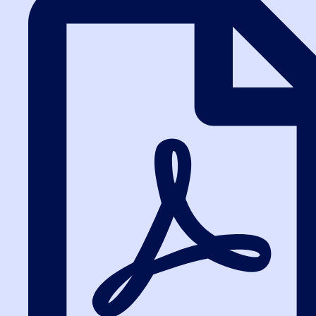
Отчетность по 223-ФЗ
Отчетность по 223-ФЗ включает ежемесячные и ежегодные
отчеты в ЕИС. В материале — алгоритм действий и сроки
публикации для заказчиков...
Контроль и обжалование
Контроль закупок по 223-ФЗ осуществляет ФАС через
жалобы и проверки. Разбор практики ФАС и алгоритм
обжалования для участников в 2026...