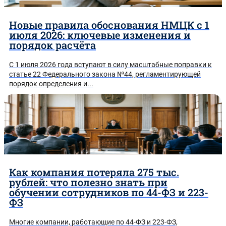
Новые правила обоснования НМЦК с 1
июля 2026: ключевые изменения и
порядок расчёта
С 1 июля 2026 года вступают в силу масштабные поправки к
статье 22 Федерального закона №44, регламентирующей
порядок определения и...
Методическое пособие по 44-ФЗ
Как компания потеряла 275 тыс.
рублей: что полезно знать при
обучении сотрудников по 44-ФЗ и 223-
ФЗ
Многие компании, работающие по 44-ФЗ и 223-ФЗ,