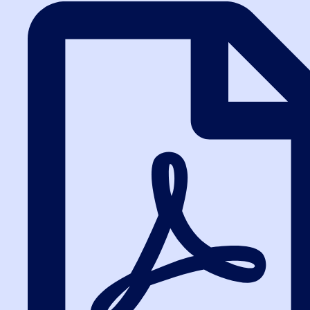
Реестр договоров
Внесение сведений в реестр договоров по 223-ФЗ через ЕИС
требует соблюдения сроков. Алгоритм действий и анализ
рисков для заказчиков в...
Содержание договора
Существенные условия договора по 44-ФЗ: предмет и
обязательные нормы. Практика ФАС по признанию
контракта незаключенным и алгоритм согласования в ЕИС...