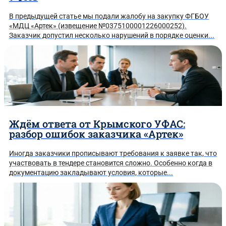
В предыдущей статье мы подали жалобу на закупку ФГБОУ
«МДЦ «Артек» (извещение №0375100001226000252).
Заказчик допустил несколько нарушений в порядке оценки...
Ждём ответа от Крымского УФАС:
разбор ошибок заказчика «Артек»
Таблицу штрафов по КоАП
Иногда заказчики прописывают требования к заявке так, что
участвовать в тендере становится сложно. Особенно когда в
документацию закладывают условия, которые...